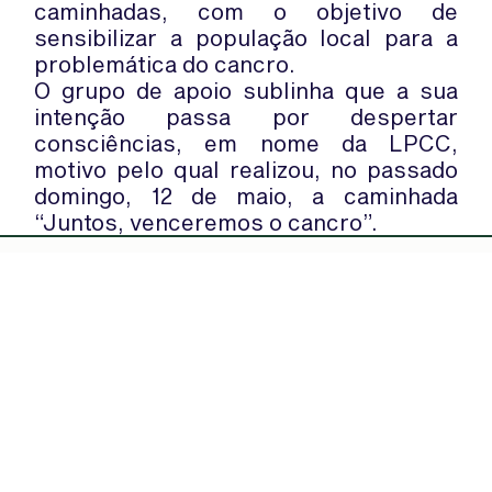
caminhadas, com o objetivo de
sensibilizar a população local para a
problemática do cancro.
O grupo de apoio sublinha que a sua
intenção passa por despertar
consciências, em nome da LPCC,
motivo pelo qual realizou, no passado
domingo, 12 de maio, a caminhada
“Juntos, venceremos o cancro”.
WhatsApp:
PIPOP
(+351) 91 113 41 41
Um projecto da Fundação Rui Osório
info@froc.pt
de Castro
Subscrever