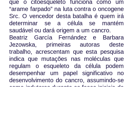
que o citoesqueleto funciona como um
“arame farpado” na luta contra o oncogene
Src. O vencedor desta batalha é quem irá
determinar se a célula se mantém
saudável ou dará origem a um cancro.
Beatriz García Fernández e Barbara
Jezowska, primeiras autoras deste
trabalho, acrescentam que esta pesquisa
indica que mutações nas moléculas que
regulam o esqueleto da célula podem
desempenhar um papel significativo no
desenvolvimento do cancro, assumindo-se
como indutoras durante as fases iniciais da
doença, no sentido em que promovem a
atividade dos oncogenes.
O estudo foi realizado no IGC e financiado
pela Fundação para a Ciência e
Tecnologia.
WhatsApp: