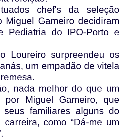
tuados chef's da seleção
co Miguel Gameiro decidiram
e Pediatria do IPO-Porto e
vo Loureiro surpreendeu os
anás, um empadão de vitela
bremesa.
ão, nada melhor do que um
 por Miguel Gameiro, que
 seus familiares alguns do
 carreira, como “Dá-me um
.