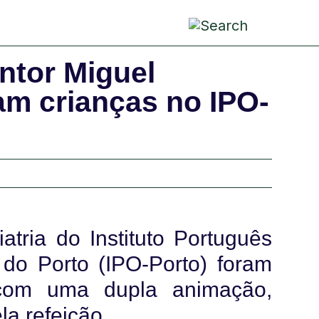
pa
cria
conv
antor Miguel
m crianças no IPO-
atria do Instituto Português
 do Porto (IPO-Porto) foram
 com uma dupla animação,
la refeição.