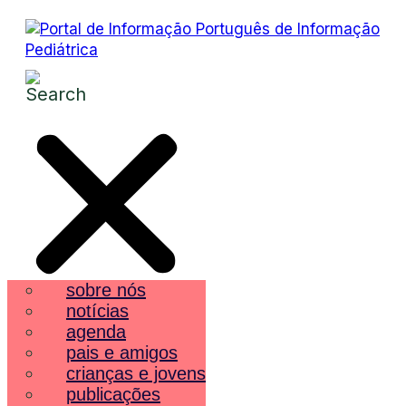
sobre nós
notícias
agenda
pais e amigos
crianças e jovens
publicações