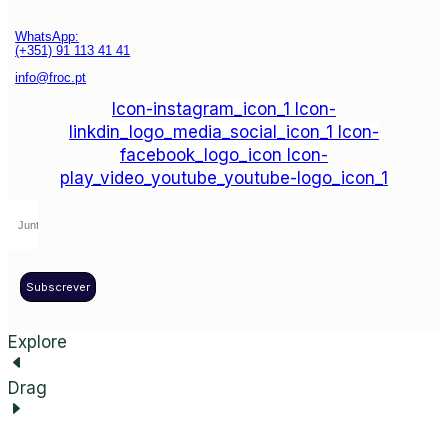
WhatsApp:
(+351) 91 113 41 41
info@froc.pt
Icon-instagram_icon_1
Icon-
linkdin_logo_media_social_icon_1
Icon-
facebook_logo_icon
Icon-
play_video_youtube_youtube-logo_icon_1
Subscrever
Explore
Drag