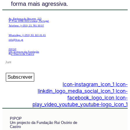
forma mais agressiva.
Av. Barbosa du Bocage, 113,
3º Piso 1050-031 Lisboa, Portugal
Telefone: (+351) 21 791 50 07
WhatsApp: (+351) 91 113 41 41
info@froc.pt
PIPOP
Um projecto da Fundação
Rui Osório de Castro
Subscrever
Icon-instagram_icon_1
Icon-
linkdin_logo_media_social_icon_1
Icon-
facebook_logo_icon
Icon-
play_video_youtube_youtube-logo_icon_1
PIPOP
Um projecto da Fundação Rui Osório de
Castro