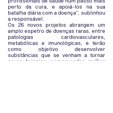
profissionais de saúde num passo mais
perto da cura, e apoiá-los na sua
batalha diária com a doença”, sublinhou
a responsável.
Os 26 novos projetos abrangem um
amplo espetro de doenças raras, entre
patologias cardiovasculares,
metabólicas e imunológicas, e terão
como objetivo desenvolver
substâncias que se venham a tornar
novas terapias; compreender melhor
as origens das doenças e dos seus
mecanismos; bem como melhorar o
diagnóstico de doenças raras e a
gestão destas patologias nos hospitais
e serviços de saúde.
WhatsApp:
PIPOP
(+351) 91 113 41 41
Um projecto da Fundação Rui Osório
info@froc.pt
de Castro