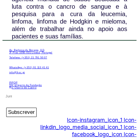
luta contra o cancro de sangue e à
pesquisa para a cura da leucemia,
linfoma, linfoma de Hodgkin e mieloma,
além de trabalhar ainda no apoio aos
pacientes e suas famílias.
Av. Barbosa du Bocage, 113,
3º Piso 1050-031 Lisboa, Portugal
Telefone: (+351) 21 791 50 07
WhatsApp: (+351) 91 113 41 41
info@froc.pt
PIPOP
Um projecto da Fundação
Rui Osório de Castro
Subscrever
Icon-instagram_icon_1
Icon-
linkdin_logo_media_social_icon_1
Icon-
facebook_logo_icon
Icon-