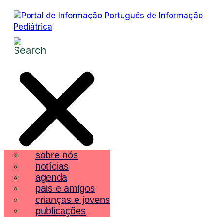
sobre nós
notícias
agenda
pais e amigos
crianças e jovens
publicações