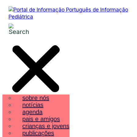
sobre nós
notícias
agenda
pais e amigos
crianças e jovens
publicações