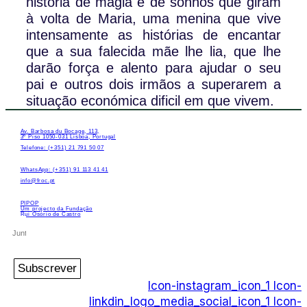
história de magia e de sonhos que giram
à volta de Maria, uma menina que vive
intensamente as histórias de encantar
que a sua falecida mãe lhe lia, que lhe
darão força e alento para ajudar o seu
pai e outros dois irmãos a superarem a
situação económica dificil em que vivem.
Av. Barbosa du Bocage, 113,
3º Piso 1050-031 Lisboa, Portugal
Telefone: (+351) 21 791 50 07
WhatsApp: (+351) 91 113 41 41
info@froc.pt
PIPOP
Um projecto da Fundação
Rui Osório de Castro
Subscrever
Icon-instagram_icon_1
Icon-
linkdin_logo_media_social_icon_1
Icon-