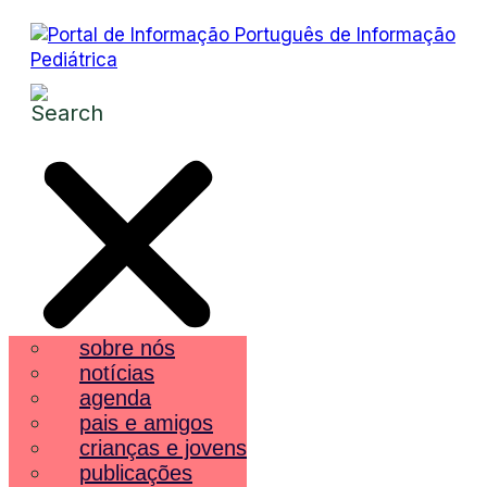
sobre nós
notícias
agenda
pais e amigos
crianças e jovens
publicações