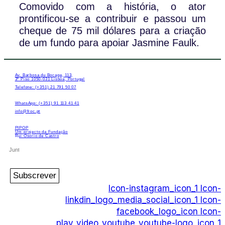
Comovido com a história, o ator
prontificou-se a contribuir e passou um
cheque de 75 mil dólares para a criação
de um fundo para apoiar Jasmine Faulk.
Av. Barbosa du Bocage, 113,
3º Piso 1050-031 Lisboa, Portugal
Telefone: (+351) 21 791 50 07
WhatsApp: (+351) 91 113 41 41
info@froc.pt
PIPOP
Um projecto da Fundação
Rui Osório de Castro
Subscrever
Icon-instagram_icon_1
Icon-
linkdin_logo_media_social_icon_1
Icon-
facebook_logo_icon
Icon-
play_video_youtube_youtube-logo_icon_1