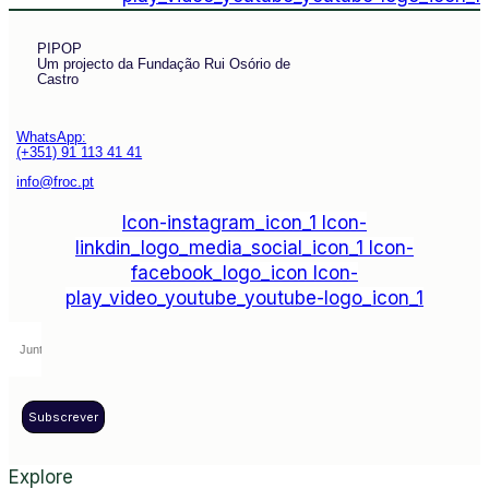
PIPOP
Um projecto da Fundação Rui Osório de
Castro
WhatsApp:
(+351) 91 113 41 41
info@froc.pt
Icon-instagram_icon_1
Icon-
linkdin_logo_media_social_icon_1
Icon-
facebook_logo_icon
Icon-
play_video_youtube_youtube-logo_icon_1
Subscrever
Explore