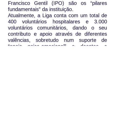
Francisco Gentil (IPO) são os “pilares
fundamentais” da instituição.
Atualmente, a Liga conta com um total de
400 voluntários hospitalares e 3.000
voluntários comunitários, dando o seu
contributo e apoio através de diferentes
valências, sobretudo num suporte de
“apoio psico-emocional” a doentes e
familiares.
Vítor Veloso salienta ainda a evolução
positiva do voluntariado ao longo dos anos
e a crescente dedicação dos mais jovens
por estas causas.
WhatsApp:
PIPOP
(+351) 91 113 41 41
Um projecto da Fundação Rui Osório de
info@froc.pt
Castro