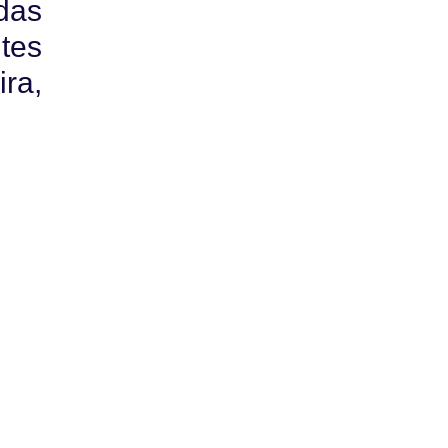
das
tes
ira,