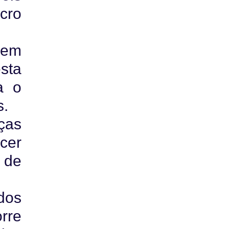
ncro
rem
esta
a o
s.
ças
cer
 de
dos
orre