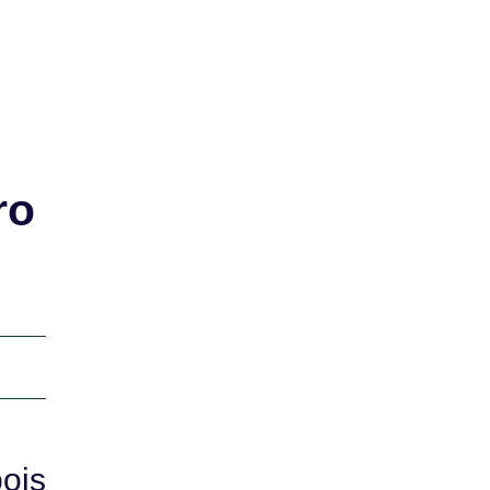
ro
ois