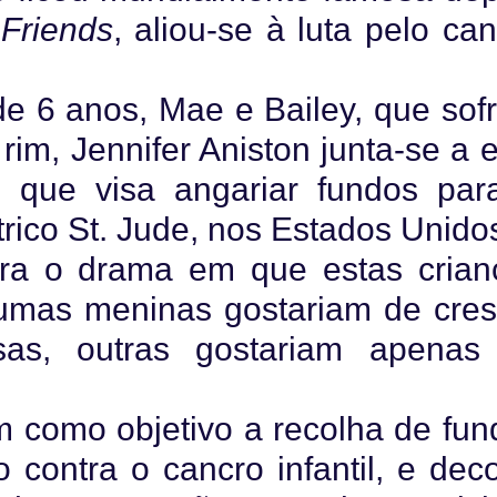
e
Friends
, aliou-se à luta pelo ca
de 6 anos, Mae e Bailey, que sof
rim, Jennifer Aniston junta-se a 
 que visa angariar fundos par
rico St. Jude, nos Estados Unido
para o drama em que estas crian
umas meninas gostariam de cres
sas, outras gostariam apenas
m como objetivo a recolha de fun
 contra o cancro infantil, e dec