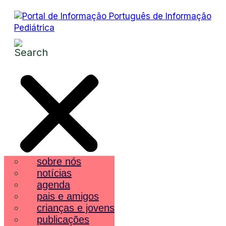
sobre nós
notícias
agenda
pais e amigos
crianças e jovens
publicações