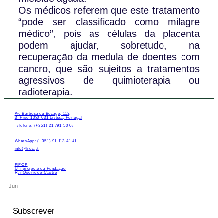
Os médicos referem que este tratamento
“pode ser classificado como milagre
médico”, pois as células da placenta
podem ajudar, sobretudo, na
recuperação da medula de doentes com
cancro, que são sujeitos a tratamentos
agressivos de quimioterapia ou
radioterapia.
Av. Barbosa du Bocage, 113,
3º Piso 1050-031 Lisboa, Portugal
Telefone: (+351) 21 791 50 07
WhatsApp: (+351) 91 113 41 41
info@froc.pt
PIPOP
Um projecto da Fundação
Rui Osório de Castro
Subscrever