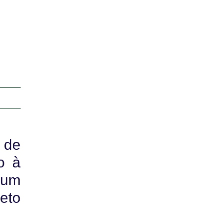
 de
o à
 um
eto