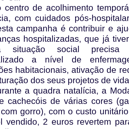
 centro de acolhimento temporár
ia, com cuidados pós-hospitalar
esta campanha é contribuir e aju
anças hospitalizadas, que já tiv
a situação social precisa
lizado a nível de enfermag
ões habitacionais, ativação de r
uturação dos seus projetos de vida
ante a quadra natalícia, a Moda
e cachecóis de várias cores (g
 com gorro), com o custo unitári
l vendido, 2 euros revertem par