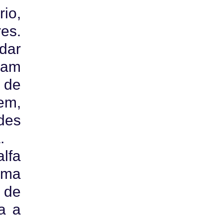
io,
es.
dar
eram
 de
em,
edes
.
lfa
ama
o de
a a