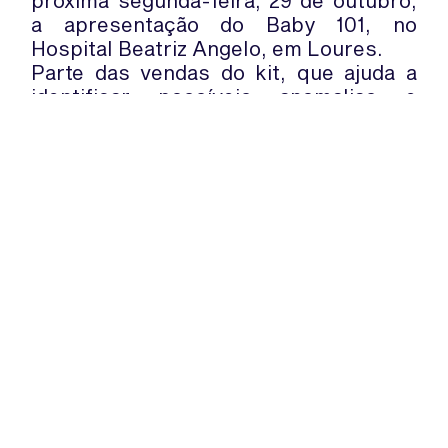
próxima segunda-feira, 29 de outubro,
a apresentação do Baby 101, no
Hospital Beatriz Angelo, em Loures.
Parte das vendas do kit, que ajuda a
identificar possíveis anomalias e
doenças mentais e raras nos bebés,
revertem a favor da construção da
Casa dos Marcos, um espaço único
que reúne diversas valências para
crianças e pais.
WhatsApp:
PIPOP
(+351) 91 113 41 41
Um projecto da Fundação Rui Osório
info@froc.pt
de Castro
Subscrever