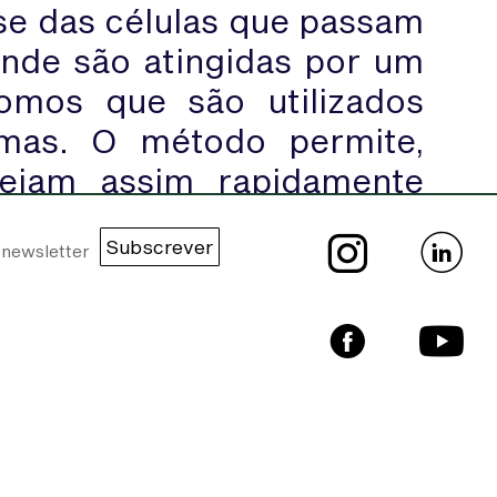
se das células que passam
onde são atingidas por um
romos que são utilizados
omas. O método permite,
sejam assim rapidamente
Subscrever