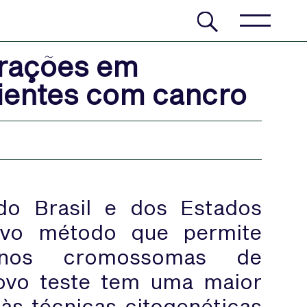
erações em
entes com cancro
do Brasil e dos Estados
ovo método que permite
s nos cromossomas de
ovo teste tem uma maior
 às técnicas citogenéticas