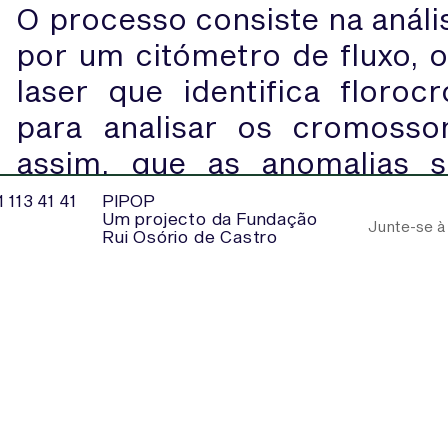
O processo consiste na análi
por um citómetro de fluxo, 
laser que identifica floroc
para analisar os cromoss
assim, que as anomalias 
detetadas.
 113 41 41
PIPOP
Um projecto da Fundação
Rui Osório de Castro