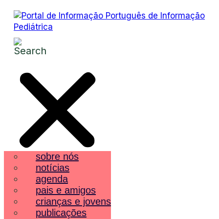
sobre nós
notícias
agenda
pais e amigos
crianças e jovens
publicações