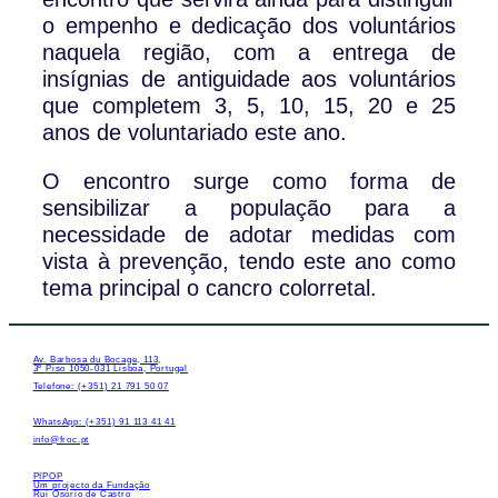
o empenho e dedicação dos voluntários
naquela região, com a entrega de
insígnias de antiguidade aos voluntários
que completem 3, 5, 10, 15, 20 e 25
anos de voluntariado este ano.
O encontro surge como forma de
sensibilizar a população para a
necessidade de adotar medidas com
vista à prevenção, tendo este ano como
tema principal o cancro colorretal.
Av. Barbosa du Bocage, 113,
3º Piso 1050-031 Lisboa, Portugal
Telefone: (+351) 21 791 50 07
WhatsApp: (+351) 91 113 41 41
info@froc.pt
PIPOP
Um projecto da Fundação
Rui Osório de Castro