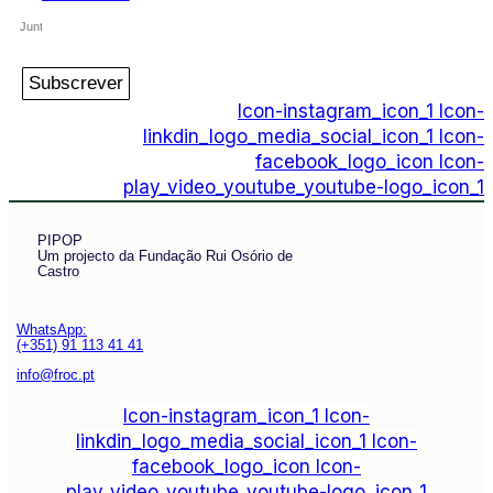
Subscrever
Icon-instagram_icon_1
Icon-
linkdin_logo_media_social_icon_1
Icon-
facebook_logo_icon
Icon-
play_video_youtube_youtube-logo_icon_1
PIPOP
Um projecto da Fundação Rui Osório de
Castro
WhatsApp:
(+351) 91 113 41 41
info@froc.pt
Icon-instagram_icon_1
Icon-
linkdin_logo_media_social_icon_1
Icon-
facebook_logo_icon
Icon-
play_video_youtube_youtube-logo_icon_1