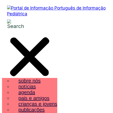
sobre nós
notícias
agenda
pais e amigos
crianças e jovens
publicações