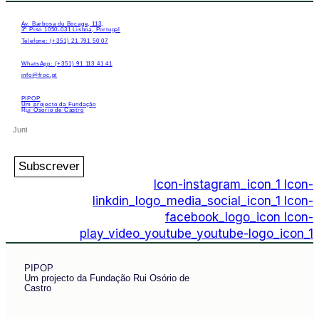
Av. Barbosa du Bocage, 113,
3º Piso 1050-031 Lisboa, Portugal
Telefone: (+351) 21 791 50 07
WhatsApp: (+351) 91 113 41 41
info@froc.pt
PIPOP
Um projecto da Fundação
Rui Osório de Castro
Subscrever
Icon-instagram_icon_1
Icon-
linkdin_logo_media_social_icon_1
Icon-
facebook_logo_icon
Icon-
play_video_youtube_youtube-logo_icon_1
PIPOP
Um projecto da Fundação Rui Osório de
Castro