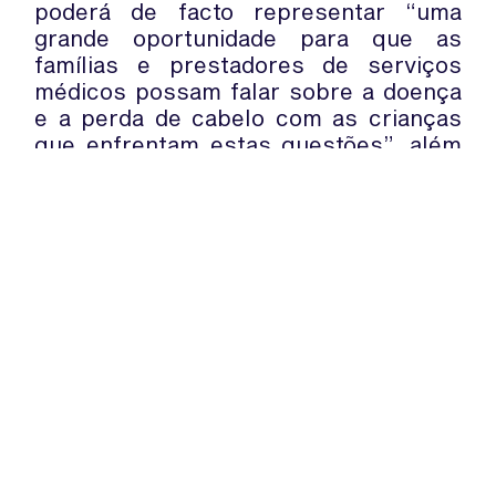
poderá de facto representar “uma
grande oportunidade para que as
famílias e prestadores de serviços
médicos possam falar sobre a doença
e a perda de cabelo com as crianças
que enfrentam estas questões”, além
de que permite, de uma forma
interativa, que as crianças expressem
“as suas emoções sobre a sua própria
experiência médica”.
WhatsApp:
PIPOP
(+351) 91 113 41 41
Um projecto da Fundação Rui Osório
info@froc.pt
de Castro