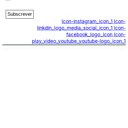
Subscrever
Icon-instagram_icon_1
Icon-
linkdin_logo_media_social_icon_1
Icon-
facebook_logo_icon
Icon-
play_video_youtube_youtube-logo_icon_1
PIPOP
Um projecto da Fundação Rui Osório de
Castro
WhatsApp:
(+351) 91 113 41 41
info@froc.pt
Icon-instagram_icon_1
Icon-
linkdin_logo_media_social_icon_1
Icon-
facebook_logo_icon
Icon-
play_video_youtube_youtube-logo_icon_1