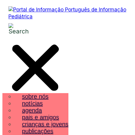
sobre nós
notícias
agenda
pais e amigos
crianças e jovens
publicações