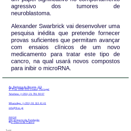
agressivo dos tumores de
neuroblastoma.
Alexander Swarbrick vai desenvolver uma
pesquisa inédita que pretende fornecer
provas suficientes que permitam avançar
com ensaios clínicos de um novo
medicamento para tratar este tipo de
cancro, na qual usará novos compostos
para inibir o microRNA.
Av. Barbosa du Bocage, 113,
3º Piso 1050-031 Lisboa, Portugal
Telefone: (+351) 21 791 50 07
WhatsApp: (+351) 91 113 41 41
info@froc.pt
PIPOP
Um projecto da Fundação
Rui Osório de Castro