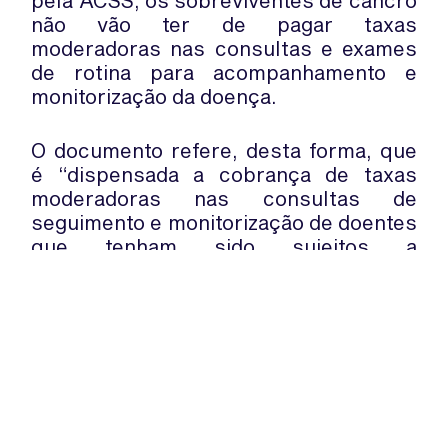
pela ACSS, os sobreviventes de cancro
não vão ter de pagar taxas
moderadoras nas consultas e exames
de rotina para acompanhamento e
monitorização da doença.
O documento refere, desta forma, que
é “dispensada a cobrança de taxas
moderadoras nas consultas de
seguimento e monitorização de doentes
que tenham sido sujeitos a
quimioterapia e radioterapia de
doenças oncológicas, bem como atos
complementares prescritos no
decurso destas”.
WhatsApp:
PIPOP
(+351) 91 113 41 41
Um projecto da Fundação Rui Osório
info@froc.pt
de Castro