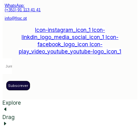
WhatsApp:
(+351) 91 113 41 41
info@froc.pt
Icon-instagram_icon_1
Icon-
linkdin_logo_media_social_icon_1
Icon-
facebook_logo_icon
Icon-
play_video_youtube_youtube-logo_icon_1
Subscrever
Explore
Drag