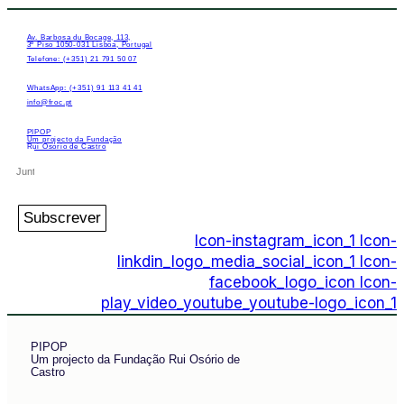
Av. Barbosa du Bocage, 113,
3º Piso 1050-031 Lisboa, Portugal
Telefone: (+351) 21 791 50 07
WhatsApp: (+351) 91 113 41 41
info@froc.pt
PIPOP
Um projecto da Fundação
Rui Osório de Castro
Subscrever
Icon-instagram_icon_1
Icon-
linkdin_logo_media_social_icon_1
Icon-
facebook_logo_icon
Icon-
play_video_youtube_youtube-logo_icon_1
PIPOP
Um projecto da Fundação Rui Osório de
Castro