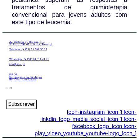
tratamentos de quimioterapia
convencional para jovens adultos com
este tipo de leucemia.
Av. Barbosa du Bocage, 113,
3º Piso 1050-031 Lisboa, Portugal
Telefone: (+351) 21 791 50 07
WhatsApp: (+351) 91 113 41 41
info@froc.pt
PIPOP
Um projecto da Fundação
Rui Osório de Castro
Subscrever
Icon-instagram_icon_1
Icon-
linkdin_logo_media_social_icon_1
Icon-
facebook_logo_icon
Icon-
play_video_youtube_youtube-logo_icon_1