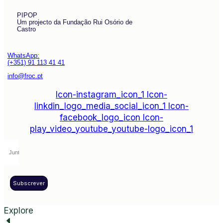
PIPOP
Um projecto da Fundação Rui Osório de
Castro
WhatsApp:
(+351) 91 113 41 41
info@froc.pt
Icon-instagram_icon_1
Icon-
linkdin_logo_media_social_icon_1
Icon-
facebook_logo_icon
Icon-
play_video_youtube_youtube-logo_icon_1
Subscrever
Explore