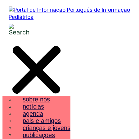
sobre nós
notícias
agenda
pais e amigos
crianças e jovens
publicações