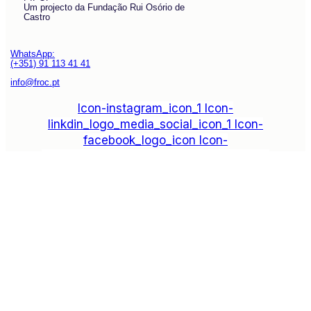
Um projecto da Fundação Rui Osório de
Castro
WhatsApp:
(+351) 91 113 41 41
info@froc.pt
Icon-instagram_icon_1
Icon-
linkdin_logo_media_social_icon_1
Icon-
facebook_logo_icon
Icon-
play_video_youtube_youtube-logo_icon_1
Subscrever
Explore
Drag