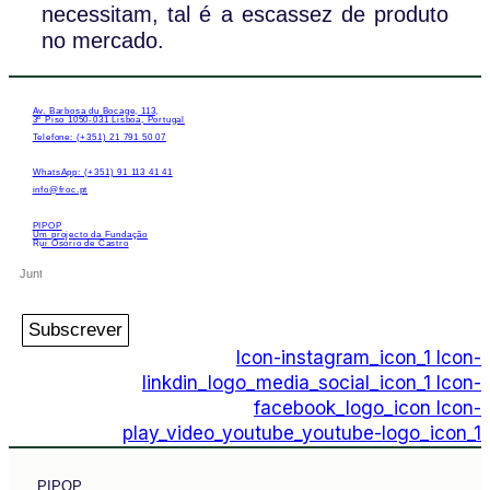
necessitam, tal é a escassez de produto
no mercado.
Av. Barbosa du Bocage, 113,
3º Piso 1050-031 Lisboa, Portugal
Telefone: (+351) 21 791 50 07
WhatsApp: (+351) 91 113 41 41
info@froc.pt
PIPOP
Um projecto da Fundação
Rui Osório de Castro
Subscrever
Icon-instagram_icon_1
Icon-
linkdin_logo_media_social_icon_1
Icon-
facebook_logo_icon
Icon-
play_video_youtube_youtube-logo_icon_1
PIPOP