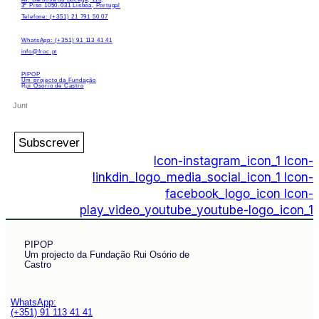
3º Piso 1050-031 Lisboa, Portugal
Telefone: (+351) 21 791 50 07
WhatsApp: (+351) 91 113 41 41
info@froc.pt
PIPOP
Um projecto da Fundação
Rui Osório de Castro
Subscrever
Icon-instagram_icon_1
Icon-
linkdin_logo_media_social_icon_1
Icon-
facebook_logo_icon
Icon-
play_video_youtube_youtube-logo_icon_1
PIPOP
Um projecto da Fundação Rui Osório de
Castro
WhatsApp:
(+351) 91 113 41 41