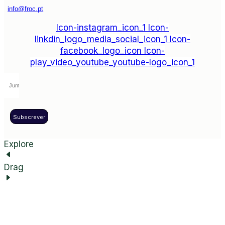
info@froc.pt
Icon-instagram_icon_1
Icon-
linkdin_logo_media_social_icon_1
Icon-
facebook_logo_icon
Icon-
play_video_youtube_youtube-logo_icon_1
Subscrever
Explore
Drag