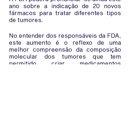
ano sobre a indicação de 20 novos
fármacos para tratar diferentes tipos
de tumores.
No entender dos responsáveis da FDA,
este aumento é o reflexo de uma
melhor compreensão da composição
molecular dos tumores que tem
permitido criar medicamentos
baseados em novas técnicas que visam
a segmentação de mutações genéticas
específicas e a estimulação do próprio
sistema imunológico.
WhatsApp:
PIPOP
(+351) 91 113 41 41
Um projecto da Fundação Rui Osório
info@froc.pt
de Castro