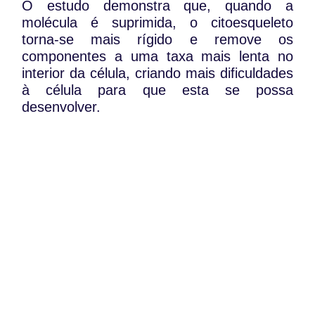
O estudo demonstra que, quando a
molécula é suprimida, o citoesqueleto
torna-se mais rígido e remove os
componentes a uma taxa mais lenta no
interior da célula, criando mais dificuldades
à célula para que esta se possa
desenvolver.
Perante os resultados apurados, os
cientistas acreditam que a PAMP é um
bom alvo terapêutico para a conceção de
novos fármacos anticancerígenas.
WhatsApp:
PIPOP
(+351) 91 113 41 41
Um projecto da Fundação Rui Osório de
info@froc.pt
Castro