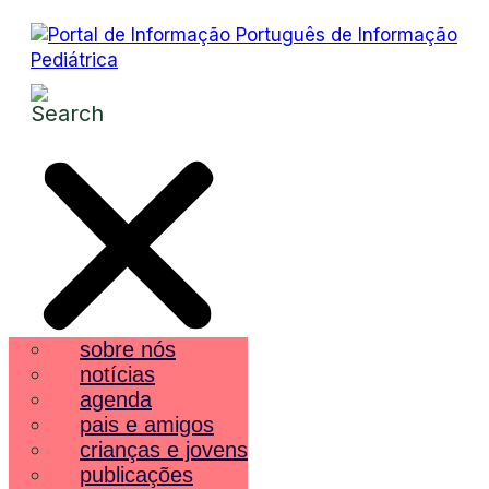
sobre nós
notícias
agenda
pais e amigos
crianças e jovens
publicações