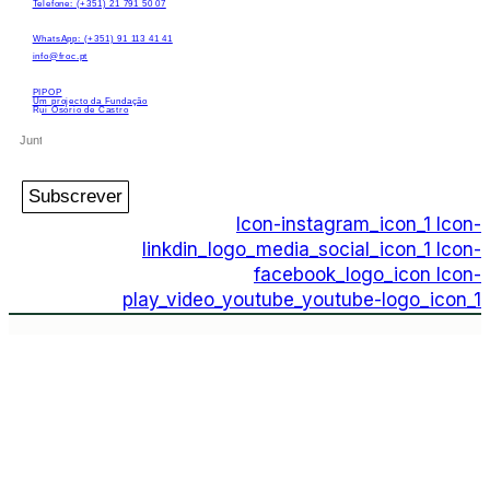
Telefone: (+351) 21 791 50 07
WhatsApp: (+351) 91 113 41 41
info@froc.pt
PIPOP
Um projecto da Fundação
Rui Osório de Castro
Subscrever
Icon-instagram_icon_1
Icon-
linkdin_logo_media_social_icon_1
Icon-
facebook_logo_icon
Icon-
play_video_youtube_youtube-logo_icon_1
PIPOP
Um projecto da Fundação Rui Osório de
Castro
WhatsApp:
(+351) 91 113 41 41
info@froc.pt