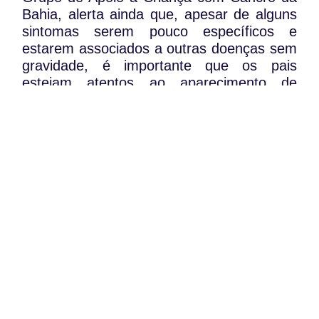
Bahia, alerta ainda que, apesar de alguns
sintomas serem pouco específicos e
estarem associados a outras doenças sem
gravidade, é importante que os pais
estejam atentos ao aparecimento de
gânglios pelo corpo, sangramento na pele,
gengivas, nariz, ou a situações de
menstruação muito intensa nas
adolescentes.
WhatsApp:
PIPOP
(+351) 91 113 41 41
Um projecto da Fundação Rui Osório de
info@froc.pt
Castro
Subscrever