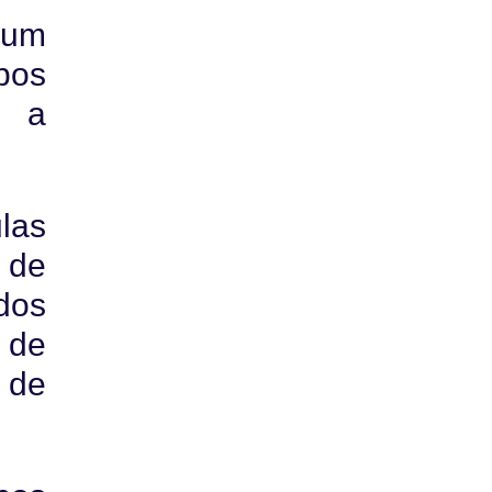
 um
pos
u a
las
 de
ados
 de
 de