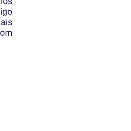
nos
igo
ais
com