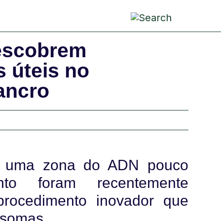
pa
cria
conv
descobrem
 úteis no
ancro
re uma zona do ADN pouco
to foram recentemente
procedimento inovador que
ossomas.