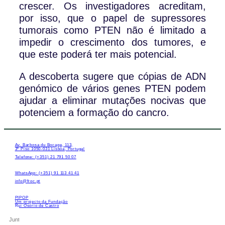
crescer. Os investigadores acreditam,
por isso, que o papel de supressores
tumorais como PTEN não é limitado a
impedir o crescimento dos tumores, e
que este poderá ter mais potencial.
A descoberta sugere que cópias de ADN
genómico de vários genes PTEN podem
ajudar a eliminar mutações nocivas que
potenciem a formação do cancro.
Av. Barbosa du Bocage, 113,
3º Piso 1050-031 Lisboa, Portugal
Telefone: (+351) 21 791 50 07
WhatsApp: (+351) 91 113 41 41
info@froc.pt
PIPOP
Um projecto da Fundação
Rui Osório de Castro