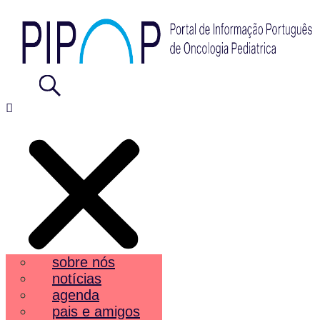
sobre nós
notícias
agenda
pais e amigos