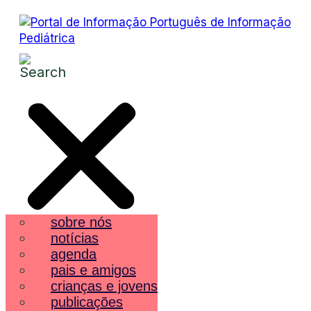
sobre nós
notícias
agenda
pais e amigos
crianças e jovens
publicações