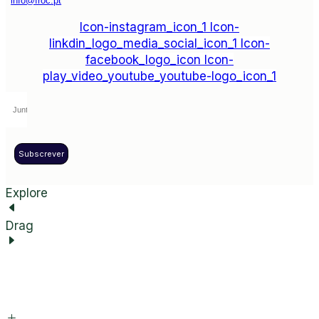
info@froc.pt
Icon-instagram_icon_1
Icon-
linkdin_logo_media_social_icon_1
Icon-
facebook_logo_icon
Icon-
play_video_youtube_youtube-logo_icon_1
Subscrever
Explore
Drag