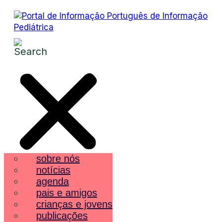
sobre nós
notícias
agenda
pais e amigos
crianças e jovens
publicações