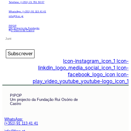
Telefone: (+351) 21 791 50 07
WhatsApp: (+351) 91 113 41 41
info@froc.pt
PIPOP
Um projecto da Fundação
Rui Osório de Castro
Subscrever
Icon-instagram_icon_1
Icon-
linkdin_logo_media_social_icon_1
Icon-
facebook_logo_icon
Icon-
play_video_youtube_youtube-logo_icon_1
PIPOP
Um projecto da Fundação Rui Osório de
Castro
WhatsApp:
(+351) 91 113 41 41