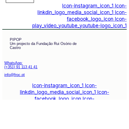
Icon-instagram_icon_1
Icon-
linkdin_logo_media_social_icon_1
Icon-
facebook_logo_icon
Icon-
play_video_youtube_youtube-logo_icon_1
PIPOP
Um projecto da Fundação Rui Osório de
Castro
WhatsApp:
(+351) 91 113 41 41
info@froc.pt
Icon-instagram_icon_1
Icon-
linkdin_logo_media_social_icon_1
Icon-
facebook_logo_icon
Icon-
play_video_youtube_youtube-logo_icon_1