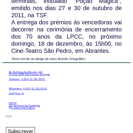
terminais, intitulado “Poção Mágica”,
emitido nos dias 27 e 30 de outubro de
2011, na TSF.
A entrega dos prémios às vencedoras vai
decorrer na cerimónia de encerramento
dos 70 anos da LPCC, no próximo
domingo, 18 de dezembro, às 15h00, no
Cine-Teatro São Pedro, em Abrantes.
Texto escrito ao abrigo do novo Acordo Ortográfico
Av. Barbosa du Bocage, 113,
3º Piso 1050-031 Lisboa, Portugal
Telefone: (+351) 21 791 50 07
WhatsApp: (+351) 91 113 41 41
info@froc.pt
PIPOP
Um projecto da Fundação
Rui Osório de Castro
Subscrever