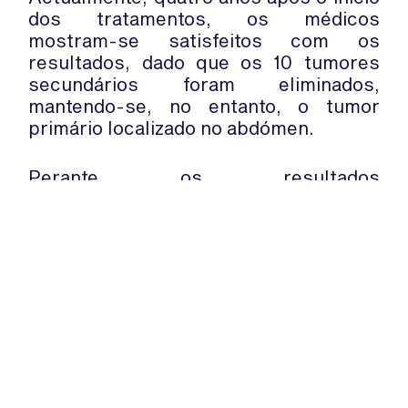
dos tratamentos, os médicos
mostram-se satisfeitos com os
resultados, dado que os 10 tumores
secundários foram eliminados,
mantendo-se, no entanto, o tumor
primário localizado no abdómen.
Perante os resultados
surpreendentes, a família de Connah
garante que os tratamentos vão
continuar até que seja possível
erradicar o último tumor.
WhatsApp:
PIPOP
(+351) 91 113 41 41
Um projecto da Fundação Rui Osório
info@froc.pt
de Castro