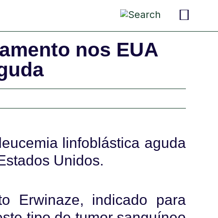
pais 
criança
convers
camento nos EUA
aguda
leucemia linfoblástica aguda
Estados Unidos.
 Erwinaze, indicado para
este tipo de tumor sanguíneo