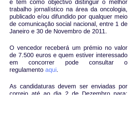
e tem como objectivo distinguir o melhor
trabalho jornalístico na área da oncologia,
publicado e/ou difundido por qualquer meio
de comunicação social nacional, entre 1 de
Janeiro e 30 de Novembro de 2011.
O vencedor receberá um prémio no valor
de 7.500 euros e quem estiver interessado
em concorrer pode consultar o
regulamento
aqui
.
As candidaturas devem ser enviadas por
correio até ao dia 2 de Dezembro para:
Prémio de Jornalismo LPCC/SPMSD, Liga
Portuguesa Contra o Cancro, Avenida
Columbano Bordalo Pinheiro, n.º 57 – 3º F,
1070-061 Lisboa.