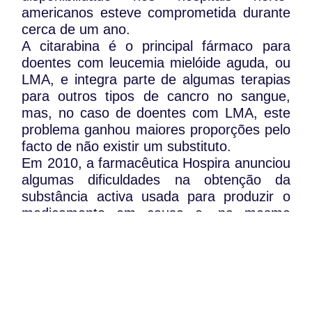
americanos esteve comprometida durante
cerca de um ano.
A citarabina é o principal fármaco para
doentes com leucemia mielóide aguda, ou
LMA, e integra parte de algumas terapias
para outros tipos de cancro no sangue,
mas, no caso de doentes com LMA, este
problema ganhou maiores proporções pelo
facto de não existir um substituto.
Em 2010, a farmacêutica Hospira anunciou
algumas dificuldades na obtenção da
substância activa usada para produzir o
medicamento em causa e, na mesma
altura, outros laboratórios revelaram ter
identificado partículas inapropriadas em
alguns dos frascos de citarabina, que
obrigaram à sua retirada temporária do
mercado.