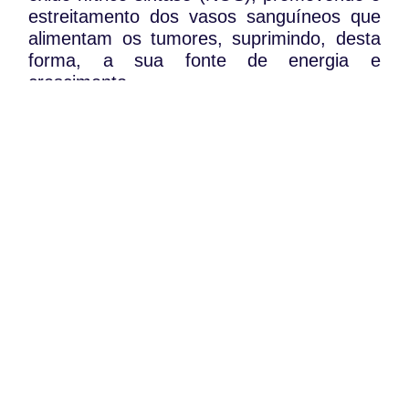
estreitamento dos vasos sanguíneos que
alimentam os tumores, suprimindo, desta
forma, a sua fonte de energia e
crescimento.
A substância já mostrou eficácia contra
diferentes tipos de células tumorais, mas
novos testes de Fase I com 40 doentes
permitirão aos investigadores determinar a
dose adequada para os tratamentos.
WhatsApp:
PIPOP
(+351) 91 113 41 41
Um projecto da Fundação Rui Osório de
info@froc.pt
Castro
Subscrever