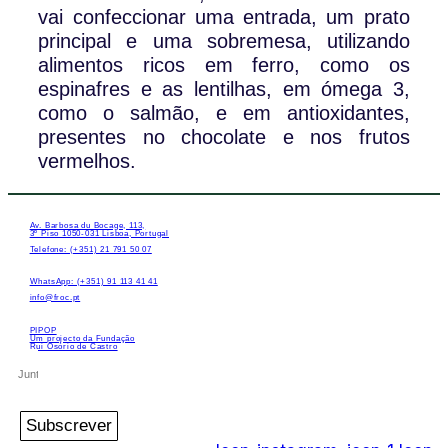
vai confeccionar uma entrada, um prato
principal e uma sobremesa, utilizando
alimentos ricos em ferro, como os
espinafres e as lentilhas, em ómega 3,
como o salmão, e em antioxidantes,
presentes no chocolate e nos frutos
vermelhos.
Av. Barbosa du Bocage, 113,
3º Piso 1050-031 Lisboa, Portugal
Telefone: (+351) 21 791 50 07
WhatsApp: (+351) 91 113 41 41
info@froc.pt
PIPOP
Um projecto da Fundação
Rui Osório de Castro
Subscrever