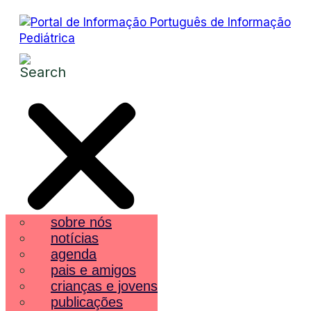
sobre nós
notícias
agenda
pais e amigos
crianças e jovens
publicações