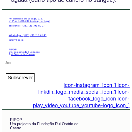
Av. Barbosa du Bocage, 113,
3º Piso 1050-031 Lisboa, Portugal
Telefone: (+351) 21 791 50 07
WhatsApp: (+351) 91 113 41 41
info@froc.pt
PIPOP
Um projecto da Fundação
Rui Osório de Castro
Subscrever
Icon-instagram_icon_1
Icon-
linkdin_logo_media_social_icon_1
Icon-
facebook_logo_icon
Icon-
play_video_youtube_youtube-logo_icon_1
PIPOP
Um projecto da Fundação Rui Osório de
Castro