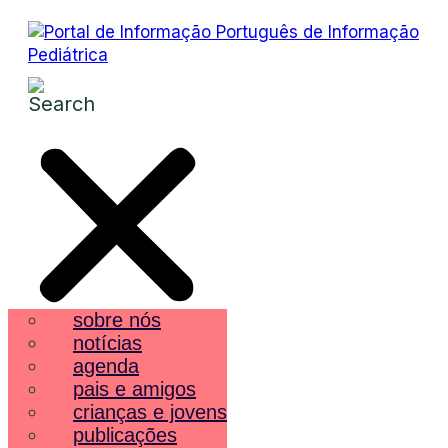
sobre nós
notícias
agenda
pais e amigos
crianças e jovens
publicações