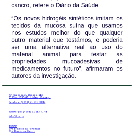
cancro, refere o Diário da Saúde.
“Os novos hidrogéis sintéticos imitam os
tecidos da mucosa suína que usamos
nos estudos melhor do que qualquer
outro material que testámos, e poderia
ser uma alternativa real ao uso do
material animal para testar as
propriedades mucoadesivas de
medicamentos no futuro”, afirmaram os
autores da investigação.
Av. Barbosa du Bocage, 113,
3º Piso 1050-031 Lisboa, Portugal
Telefone: (+351) 21 791 50 07
WhatsApp: (+351) 91 113 41 41
info@froc.pt
PIPOP
Um projecto da Fundação
Rui Osório de Castro