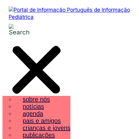
sobre nós
notícias
agenda
pais e amigos
crianças e jovens
publicações