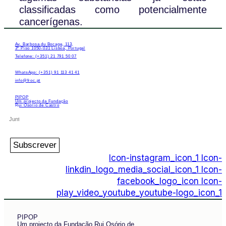
classificadas como potencialmente
cancerígenas.
Av. Barbosa du Bocage, 113,
3º Piso 1050-031 Lisboa, Portugal
Telefone: (+351) 21 791 50 07
WhatsApp: (+351) 91 113 41 41
info@froc.pt
PIPOP
Um projecto da Fundação
Rui Osório de Castro
Subscrever
Icon-instagram_icon_1
Icon-
linkdin_logo_media_social_icon_1
Icon-
facebook_logo_icon
Icon-
play_video_youtube_youtube-logo_icon_1
PIPOP
Um projecto da Fundação Rui Osório de