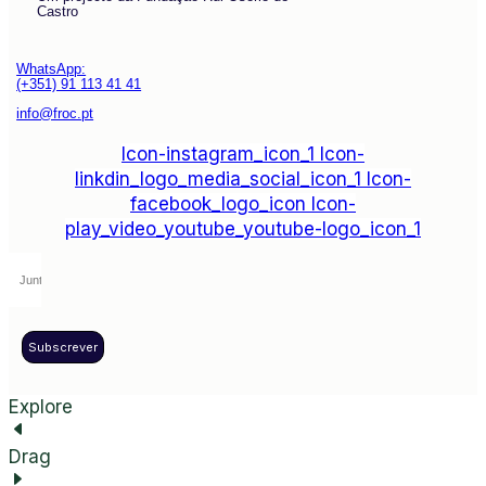
Castro
WhatsApp:
(+351) 91 113 41 41
info@froc.pt
Icon-instagram_icon_1
Icon-
linkdin_logo_media_social_icon_1
Icon-
facebook_logo_icon
Icon-
play_video_youtube_youtube-logo_icon_1
Subscrever
Explore
Drag