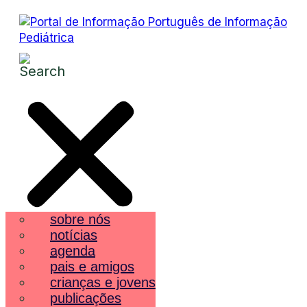
sobre nós
notícias
agenda
pais e amigos
crianças e jovens
publicações