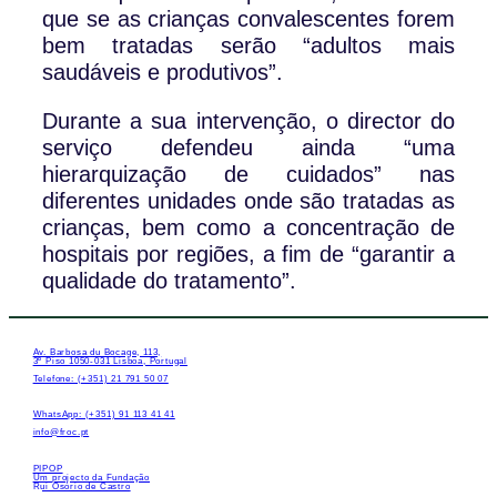
que se as crianças convalescentes forem
bem tratadas serão “adultos mais
saudáveis e produtivos”.
Durante a sua intervenção, o director do
serviço defendeu ainda “uma
hierarquização de cuidados” nas
diferentes unidades onde são tratadas as
crianças, bem como a concentração de
hospitais por regiões, a fim de “garantir a
qualidade do tratamento”.
Av. Barbosa du Bocage, 113,
3º Piso 1050-031 Lisboa, Portugal
Telefone: (+351) 21 791 50 07
WhatsApp: (+351) 91 113 41 41
info@froc.pt
PIPOP
Um projecto da Fundação
Rui Osório de Castro