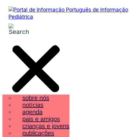
sobre nós
notícias
agenda
pais e amigos
crianças e jovens
publicações