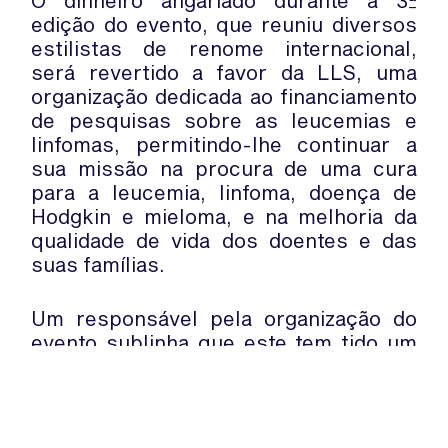
O dinheiro angariado durante a 3ª
edição do evento, que reuniu diversos
estilistas de renome internacional,
será revertido a favor da LLS, uma
organização dedicada ao financiamento
de pesquisas sobre as leucemias e
linfomas, permitindo-lhe continuar a
sua missão na procura de uma cura
para a leucemia, linfoma, doença de
Hodgkin e mieloma, e na melhoria da
qualidade de vida dos doentes e das
suas famílias.
Um responsável pela organização do
evento sublinha que este tem tido um
impacto crescente, ano após ano, e
sublinha que o objectivo principal é
trazer esperança às pessoas que
vivem com leucemia.