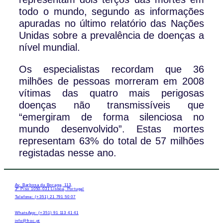
todo o mundo, segundo as informações
apuradas no último relatório das Nações
Unidas sobre a prevalência de doenças a
nível mundial.
Os especialistas recordam que 36
milhões de pessoas morreram em 2008
vítimas das quatro mais perigosas
doenças não transmissíveis que
“emergiram de forma silenciosa no
mundo desenvolvido”. Estas mortes
representam 63% do total de 57 milhões
registadas nesse ano.
Av. Barbosa du Bocage, 113,
3º Piso 1050-031 Lisboa, Portugal
Telefone: (+351) 21 791 50 07
WhatsApp: (+351) 91 113 41 41
info@froc.pt