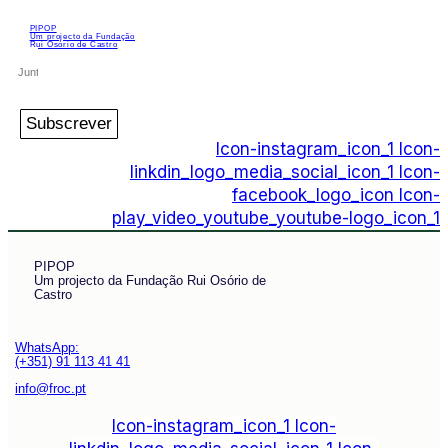
PIPOP
Um projecto da Fundação
Rui Osório de Castro
Subscrever
Icon-instagram_icon_1
Icon-
linkdin_logo_media_social_icon_1
Icon-
facebook_logo_icon
Icon-
play_video_youtube_youtube-logo_icon_1
PIPOP
Um projecto da Fundação Rui Osório de
Castro
WhatsApp:
(+351) 91 113 41 41
info@froc.pt
Icon-instagram_icon_1
Icon-