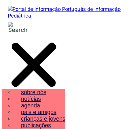
sobre nós
notícias
agenda
pais e amigos
crianças e jovens
publicações