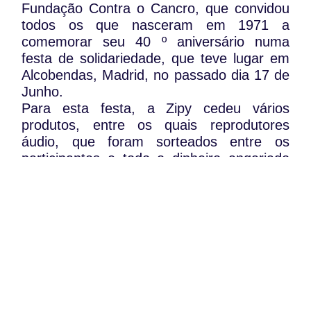
Fundação Contra o Cancro, que convidou
todos os que nasceram em 1971 a
comemorar seu 40 º aniversário numa
festa de solidariedade, que teve lugar em
Alcobendas, Madrid, no passado dia 17 de
Junho.
Para esta festa, a Zipy cedeu vários
produtos, entre os quais reprodutores
áudio, que foram sorteados entre os
participantes e todo o dinheiro angariado
com este sorteio foi doado para a
fundação CRIS, de modo a continuar esta
grande obra que é promover a luta contra
o cancro
através da investigação.
WhatsApp:
PIPOP
(+351) 91 113 41 41
Um projecto da Fundação Rui Osório de
info@froc.pt
Castro