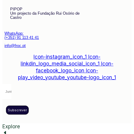
PIPOP
Um projecto da Fundação Rui Osório de
Castro
WhatsApp:
(+351) 91 113 41 41
info@froc.pt
Icon-instagram_icon_1
Icon-
linkdin_logo_media_social_icon_1
Icon-
facebook_logo_icon
Icon-
play_video_youtube_youtube-logo_icon_1
Subscrever
Explore