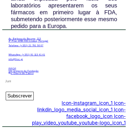
laboratórios apresentarem os seus
fármacos em primeiro lugar à FDA,
submetendo posteriormente esse mesmo
pedido para a Europa.
Av. Barbosa du Bocage, 113,
3º Piso 1050-031 Lisboa, Portugal
Telefone: (+351) 21 791 50 07
WhatsApp: (+351) 91 113 41 41
info@froc.pt
PIPOP
Um projecto da Fundação
Rui Osório de Castro
Subscrever
Icon-instagram_icon_1
Icon-
linkdin_logo_media_social_icon_1
Icon-
facebook_logo_icon
Icon-
play_video_youtube_youtube-logo_icon_1