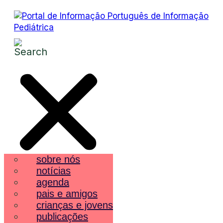
sobre nós
notícias
agenda
pais e amigos
crianças e jovens
publicações