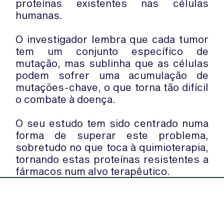
proteínas existentes nas células
humanas.
O investigador lembra que cada tumor
tem um conjunto específico de
mutação, mas sublinha que as células
podem sofrer uma acumulação de
mutações-chave, o que torna tão difícil
o combate à doença.
O seu estudo tem sido centrado numa
forma de superar este problema,
sobretudo no que toca à quimioterapia,
tornando estas proteínas resistentes a
fármacos num alvo terapêutico.
WhatsApp:
PIPOP
(+351) 91 113 41 41
Um projecto da Fundação Rui Osório
info@froc.pt
de Castro