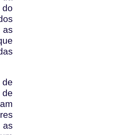
 do
dos
 as
que
das
 de
 de
ram
res
 as