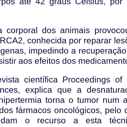
rpos até 42 graus Célsius, por
 corporal dos animais provoco
RCA2, conhecida por reparar les
ígenas, impedindo a recuperação
sistir aos efeitos dos medicament
ista científica Proceedings of 
nces, explica que a desnatura
hipertermia torna o tumor num a
 dos fármacos oncológicos, pelo 
endam o recurso a esta técni