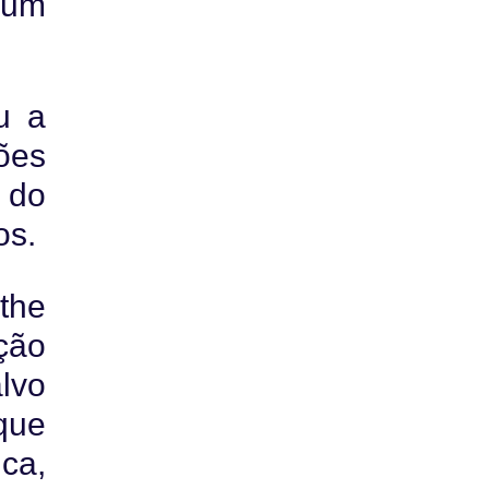
 um
u a
ões
 do
os.
the
ção
lvo
que
ca,