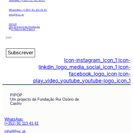
Telefone: (+351) 21 791 50 07
WhatsApp: (+351) 91 113 41 41
info@froc.pt
PIPOP
Um projecto da Fundação
Rui Osório de Castro
Subscrever
Icon-instagram_icon_1
Icon-
linkdin_logo_media_social_icon_1
Icon-
facebook_logo_icon
Icon-
play_video_youtube_youtube-logo_icon_1
PIPOP
Um projecto da Fundação Rui Osório de
Castro
WhatsApp:
(+351) 91 113 41 41
info@froc.pt