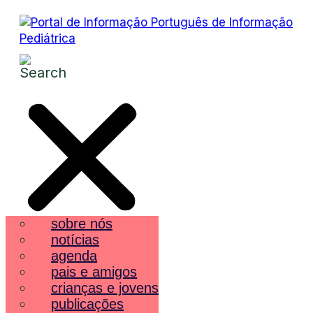
sobre nós
notícias
agenda
pais e amigos
crianças e jovens
publicações