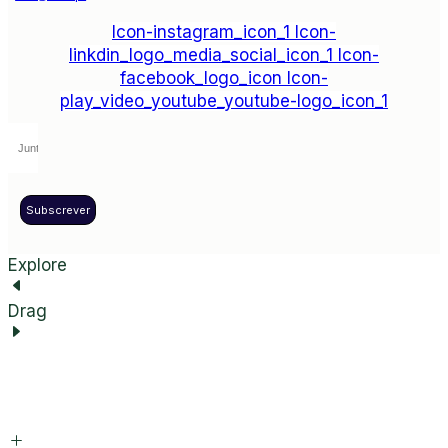
Icon-instagram_icon_1
Icon-
linkdin_logo_media_social_icon_1
Icon-
facebook_logo_icon
Icon-
play_video_youtube_youtube-logo_icon_1
Subscrever
Explore
Drag